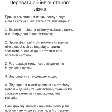
Переваги оббивки старого
ліжка
Причин замовлення наших послуг існує
кілька і кожна з них вагома та виправдана:
1. Економія - ціна на оббивку набагато нижча,
ніж на придбання нових меблів;
2. Прояв фантазії – Ви зможете створити
ліжко своєї мрії за індивідуальними
зразками, вносячи до її естетики свої
особливі «нотки»;
2. Реставрація минулих та збереження
існуючих якостей;
3. Відповідність тенденціям моди;
4. Підвищення якості оббивного матеріалу
меблів – дешеву та непрактичну тканину Ви
зможете замінити на висококласний
матеріал.
Наші фахівці зможуть на найвищому рівні
поміняти не лише естетичні, а й структурні