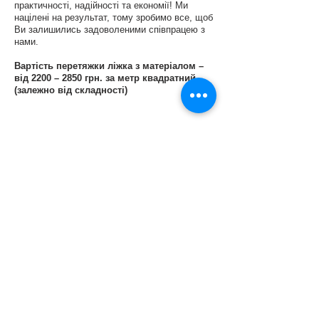
практичності, надійності та економії! Ми
націлені на результат, тому зробимо все, щоб
Ви залишились задоволеними співпрацею з
нами.
Вартість перетяжки ліжка з матеріалом –
від 2200 – 2850 грн. за метр квадратний
(залежно від складності)
Подивитися ціни
Приклади робіт з ремонту та
реконструкції меблів: