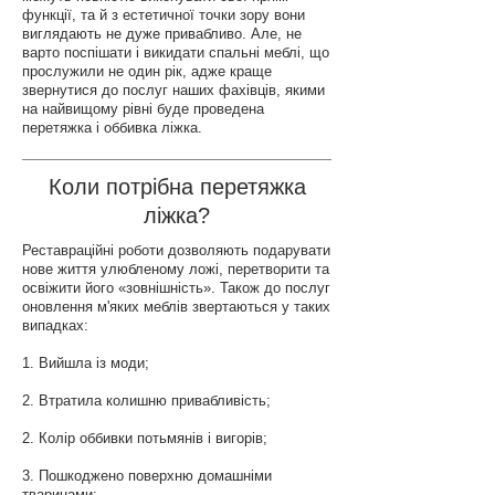
функції, та й з естетичної точки зору вони
виглядають не дуже привабливо. Але, не
варто поспішати і викидати спальні меблі, що
прослужили не один рік, адже краще
звернутися до послуг наших фахівців, якими
на найвищому рівні буде проведена
перетяжка і оббивка ліжка.
Коли потрібна перетяжка
ліжка?
Реставраційні роботи дозволяють подарувати
нове життя улюбленому ложі, перетворити та
освіжити його «зовнішність». Також до послуг
оновлення м'яких меблів звертаються у таких
випадках:
1. Вийшла із моди;
2. Втратила колишню привабливість;
2. Колір оббивки потьмянів і вигорів;
3. Пошкоджено поверхню домашніми
тваринами;