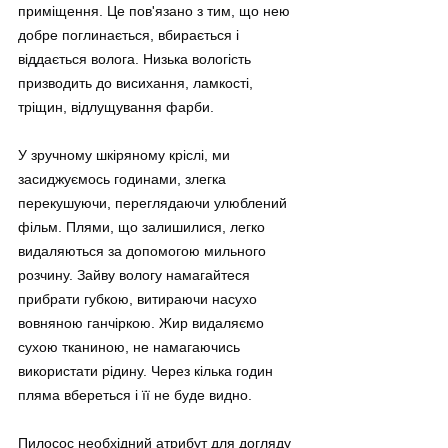
приміщення. Це пов'язано з тим, що нею 
добре поглинається, вбирається і 
віддається волога. Низька вологість 
призводить до висихання, ламкості, 
тріщин, відлущування фарби.
У зручному шкіряному кріслі, ми 
засиджуємось годинами, злегка 
перекушуючи, переглядаючи улюблений 
фільм. Плями, що залишилися, легко 
видаляються за допомогою мильного 
розчину. Зайву вологу намагайтеся 
прибрати губкою, витираючи насухо 
вовняною ганчіркою. Жир видаляємо 
сухою тканиною, не намагаючись 
використати рідину. Через кілька годин 
пляма вбереться і її не буде видно.
Пилосос необхідний атрибут для догляду 