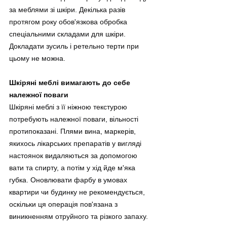
за меблями зі шкіри. Декілька разів 
протягом року обов'язкова обробка 
спеціальними складами для шкіри. 
Докладати зусиль і ретельно терти при 
цьому не можна.
Шкіряні меблі вимагають до себе 
належної поваги
Шкіряні меблі з її ніжною текстурою 
потребують належної поваги, вільності 
протипоказані. Плями вина, маркерів, 
якихось лікарських препаратів у вигляді 
настоянок видаляються за допомогою 
вати та спирту, а потім у хід йде м'яка 
губка. Оновлювати фарбу в умовах 
квартири чи будинку не рекомендується, 
оскільки ця операція пов'язана з 
виникненням отруйного та різкого запаху.