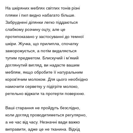
На шкіряних меблях світлих тонів різні 
плями і пил видно набагато більше. 
Забруднені ділянки легко піддаються 
слабкому розчину оцту, але це 
протипоказано у застосуванні до темної 
шкіри. Жучка, що прилипла, спочатку 
заморожується, а потім видаляється 
тупим предметом. Блискучий і м'який 
доглянутий вигляд, ви надасте вашим 
меблям, якщо обробите її натуральним 
коров'ячим молоком. Для цього необхідно 
намочити серветку у підігріте молоко, 
ретельно віджати та протерти поверхню.
Ваші старання не пройдуть безслідно, 
коли догляд проводитиметься регулярно, 
а не час від часу. Незначні вади важко 
виправити, адже це не тканина. Відхід 