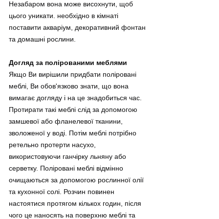
Незабаром вона може висохнути, щоб 
цього уникати. необхідно в кімнаті 
поставити акваріум, декоративний фонтан 
та домашні рослини.
Догляд за полірованими меблями
Якщо Ви вирішили придбати поліровані 
меблі, Ви обов'язково знати, що вона 
вимагає догляду і на це знадобиться час. 
Протирати такі меблі слід за допомогою 
замшевої або фланелевої тканини, 
зволоженої у воді. Потім меблі потрібно 
ретельно протерти насухо, 
використовуючи ганчірку льняну або 
серветку. Поліровані меблі відмінно 
очищаються за допомогою рослинної олії 
та кухонної солі. Розчин повинен 
настоятися протягом кількох годин, після 
чого це наносять на поверхню меблі та 