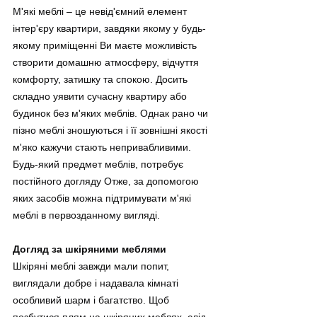
М'які меблі – це невід'ємний елемент 
інтер'єру квартири, завдяки якому у будь-
якому приміщенні Ви маєте можливість 
створити домашню атмосферу, відчуття 
комфорту, затишку та спокою. Досить 
складно уявити сучасну квартиру або 
будинок без м'яких меблів. Однак рано чи 
пізно меблі зношуються і її зовнішні якості 
м'яко кажучи стають непривабливими. 
Будь-який предмет меблів, потребує 
постійного догляду Отже, за допомогою 
яких засобів можна підтримувати м'які 
меблі в первозданному вигляді.
Догляд за шкіряними меблями
Шкіряні меблі завжди мали попит, 
виглядали добре і надавала кімнаті 
особливий шарм і багатство. Щоб 
позбутися плям на шкіряних меблях, слід 