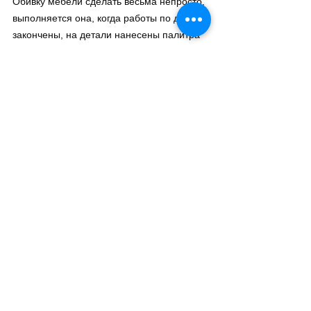
Обивку мебели сделать весьма непросто, 
выполняется она, когда работы по дереву 
закончены, на детали нанесены палитра 
и лак. По контуру детали с небольшим 
припуском выкраивается кусок жесткого 
поролона толщиной 40 мм и кусок 
помягче (толщиной в 20 мм). На 
обтянутую холстом основу, укладывается 
поролон и фиксируется в нескольких 
точках клеем ПВА. ПО размерам старой 
обивки новая вырезается с припусками в 
10-15% и крепится на основании 
степлером (приблизительно по 4 скобы 
на сторону). Вытянув ткань и уложив ее 
складками, формируются и скобами 
закрепляются углы.
При ремонте 
кресел
 и 
диванов
, кроме 
приведенных выше, необходимы 